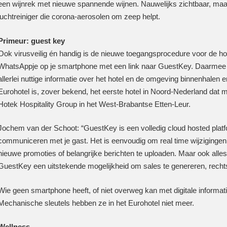
een wijnrek met nieuwe spannende wijnen. Nauwelijks zichtbaar, maa
luchtreiniger die corona-aerosolen om zeep helpt.
Primeur: guest key
Ook virusveilig én handig is de nieuwe toegangsprocedure voor de hote
WhatsAppje op je smartphone met een link naar GuestKey. Daarmee k
allerlei nuttige informatie over het hotel en de omgeving binnenhalen 
Eurohotel is, zover bekend, het eerste hotel in Noord-Nederland dat
Hotek Hospitality Group in het West-Brabantse Etten-Leur.
Jochem van der Schoot: “GuestKey is een volledig cloud hosted platfor
communiceren met je gast. Het is eenvoudig om real time wijzigingen
nieuwe promoties of belangrijke berichten te uploaden. Maar ook alle
GuestKey een uitstekende mogelijkheid om sales te genereren, rechtst
Wie geen smartphone heeft, of niet overweg kan met digitale informati
Mechanische sleutels hebben ze in het Eurohotel niet meer.
Wellness