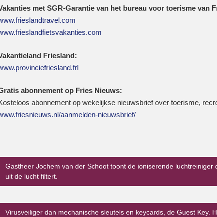
Vakanties met SGR-Garantie van het bureau voor toerisme van F
www.frieslandtravel.com
www.frieslandfietsvakanties.com
Vakantieland Friesland:
www.provinciefriesland.frl
Gratis abonnement op Fries Nieuws:
Kosteloos abonnement op wekelijkse nieuwsbrief over toerisme, recr
www.friesnieuws.nl/aanmelden-nieuwsbrief/
Gastheer Jochem van der Schoot toont de ioniserende luchtreiniger
uit de lucht filtert.
Virusveiliger dan mechanische sleutels en keycards, de Guest Key. 