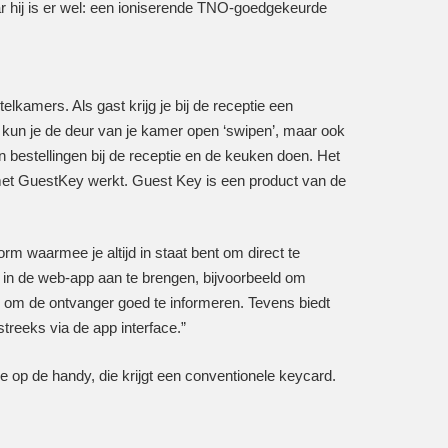
r hij is er wel: een ioniserende TNO-goedgekeurde
lkamers. Als gast krijg je bij de receptie een
un je de deur van je kamer open ‘swipen’, maar ook
en bestellingen bij de receptie en de keuken doen. Het
 met GuestKey werkt. Guest Key is een product van de
m waarmee je altijd in staat bent om direct te
 in de web-app aan te brengen, bijvoorbeeld om
s om de ontvanger goed te informeren. Tevens biedt
reeks via de app interface.”
e op de handy, die krijgt een conventionele keycard.