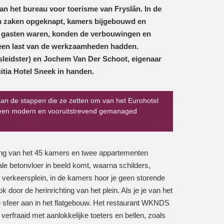
van het bureau voor toerisme van Fryslân. In de
hun zaken opgeknapt, kamers bijgebouwd en
eel gasten waren, konden de verbouwingen en
een last van de werkzaamheden hadden.
sleidster) en Jochem Van Der Schoot, eigenaar
itia Hotel Sneek in handen.
an de stappen die ze zetten om van het Eurohotel
jk een modern en vooruitstrevend gemanaged
ping van het 45 kamers en twee appartementen
ale betonvloer in beeld komt, waarna schilders,
en verkeersplein, in de kamers hoor je geen storende
 door de herinrichting van het plein. Als je je van het
ke sfeer aan in het flatgebouw. Het restaurant WKNDS
verfraaid met aanlokkelijke toeters en bellen, zoals