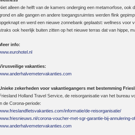
Niet alleen de helft van de kamers onderging een metamorfose, ook d
grond en alle gangen en andere toegangsruimtes werden flink gepim
opgeknapt en werd een nieuwe zonnebank geplaatst: wellness voor 
straks ook heerlijk buiten zitten op het nieuwe terras dat van hippe,
Meer info:
www.eurohotel.nl
Virusveilige vakanties:
www.anderhalvemetervakanties.com
Unieke zekerheden voor vakantiegangers met bestemming Friesl
Friesland Holland Travel Service, de reisorganisatie van het bureau 
in de Corona-periode:
www.frieslandfietsvakanties.com/informatie/de-reisorganisatie/
www.friesnieuws.nl/corona-voucher-met-sgr-garantie-bij-annulering-
www.anderhalvemetervakanties.com