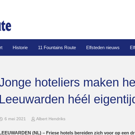
rt
Historie
11 Fountains Route
Elfsteden nieuws
El
Jonge hoteliers maken he
Leeuwarden héél eigentij
6 mei 2021
Albert Hendriks
LEEUWARDEN (NL) – Friese hotels bereiden zich voor op een dru