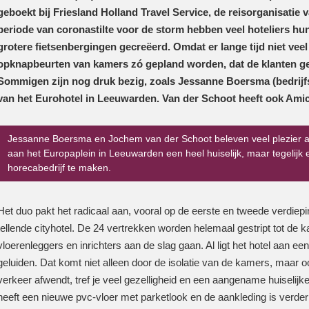
geboekt bij Friesland Holland Travel Service, de reisorganisatie 
periode van coronastilte voor de storm hebben veel hoteliers 
grotere fietsenbergingen gecreëerd. Omdat er lange tijd niet v
opknapbeurten van kamers zó gepland worden, dat de klanten g
Sommigen zijn nog druk bezig, zoals Jessanne Boersma (bedrijf
van het Eurohotel in Leeuwarden. Van der Schoot heeft ook Amic
Jessanne Boersma en Jochem van der Schoot beleven veel plezier a
aan het Europaplein in Leeuwarden een heel huiselijk, maar tegeli
horecabedrijf te maken.
Het duo pakt het radicaal aan, vooral op de eerste en tweede verdie
tellende cityhotel. De 24 vertrekken worden helemaal gestript tot de k
vloerenleggers en inrichters aan de slag gaan. Al ligt het hotel aan e
geluiden. Dat komt niet alleen door de isolatie van de kamers, maar ook
verkeer afwendt, tref je veel gezelligheid en een aangename huiselij
heeft een nieuwe pvc-vloer met parketlook en de aankleding is verder 