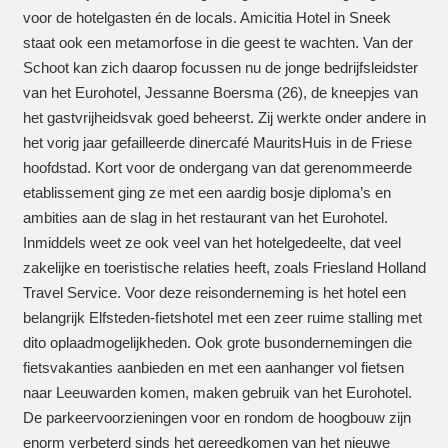
voor de hotelgasten én de locals. Amicitia Hotel in Sneek
staat ook een metamorfose in die geest te wachten. Van der
Schoot kan zich daarop focussen nu de jonge bedrijfsleidster
van het Eurohotel, Jessanne Boersma (26), de kneepjes van
het gastvrijheidsvak goed beheerst. Zij werkte onder andere in
het vorig jaar gefailleerde dinercafé MauritsHuis in de Friese
hoofdstad. Kort voor de ondergang van dat gerenommeerde
etablissement ging ze met een aardig bosje diploma’s en
ambities aan de slag in het restaurant van het Eurohotel.
Inmiddels weet ze ook veel van het hotelgedeelte, dat veel
zakelijke en toeristische relaties heeft, zoals Friesland Holland
Travel Service. Voor deze reisonderneming is het hotel een
belangrijk Elfsteden-fietshotel met een zeer ruime stalling met
dito oplaadmogelijkheden. Ook grote busondernemingen die
fietsvakanties aanbieden en met een aanhanger vol fietsen
naar Leeuwarden komen, maken gebruik van het Eurohotel.
De parkeervoorzieningen voor en rondom de hoogbouw zijn
enorm verbeterd sinds het gereedkomen van het nieuwe