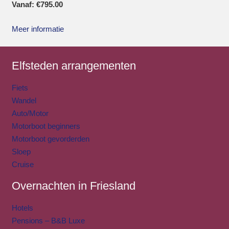
Vanaf:
€
795.00
Meer informatie
Elfsteden arrangementen
Fiets
Wandel
Auto/Motor
Motorboot beginners
Motorboot gevorderden
Sloep
Cruise
Overnachten in Friesland
Hotels
Pensions – B&B Luxe