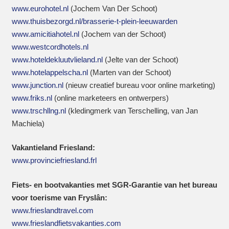
www.eurohotel.nl
(Jochem Van Der Schoot)
www.thuisbezorgd.nl/brasserie-t-plein-leeuwarden
www.amicitiahotel.nl
(Jochem van der Schoot)
www.westcordhotels.nl
www.hoteldekluutvlieland.nl
(Jelte van der Schoot)
www.hotelappelscha.nl
(Marten van der Schoot)
www.junction.nl
(nieuw creatief bureau voor online marketing)
www.friks.nl
(online marketeers en ontwerpers)
www.trschllng.nl
(kledingmerk van Terschelling, van Jan
Machiela)
Vakantieland Friesland:
www.provinciefriesland.frl
Fiets- en bootvakanties met SGR-Garantie van het bureau
voor toerisme van Fryslân:
www.frieslandtravel.com
www.frieslandfietsvakanties.com