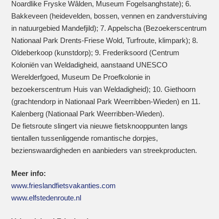
Noardlike Fryske Wâlden, Museum Fogelsanghstate); 6.
Bakkeveen (heidevelden, bossen, vennen en zandverstuiving
in natuurgebied Mandefjild); 7. Appelscha (Bezoekerscentrum
Nationaal Park Drents-Friese Wold, Turfroute, klimpark); 8.
Oldeberkoop (kunstdorp); 9. Frederiksoord (Centrum
Koloniën van Weldadigheid, aanstaand UNESCO
Werelderfgoed, Museum De Proefkolonie in
bezoekerscentrum Huis van Weldadigheid); 10. Giethoorn
(grachtendorp in Nationaal Park Weerribben-Wieden) en 11.
Kalenberg (Nationaal Park Weerribben-Wieden).
De fietsroute slingert via nieuwe fietsknooppunten langs
tientallen tussenliggende romantische dorpjes,
bezienswaardigheden en aanbieders van streekproducten.
Meer info:
www.frieslandfietsvakanties.com
www.elfstedenroute.nl