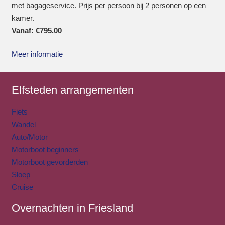
met bagageservice. Prijs per persoon bij 2 personen op een
kamer.
Vanaf:
€
795.00
Meer informatie
Elfsteden arrangementen
Fiets
Wandel
Auto/Motor
Motorboot beginners
Motorboot gevorderden
Sloep
Cruise
Overnachten in Friesland