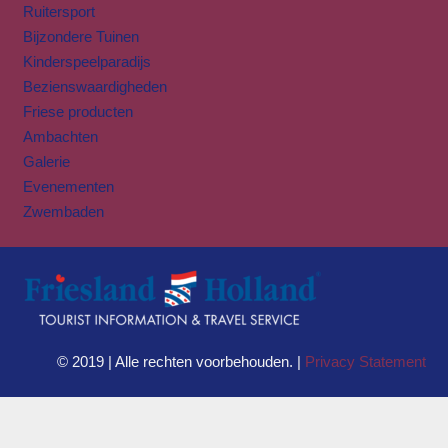
Ruitersport
Bijzondere Tuinen
Kinderspeelparadijs
Bezienswaardigheden
Friese producten
Ambachten
Galerie
Evenementen
Zwembaden
© 2019 | Alle rechten voorbehouden. |
Privacy Statement